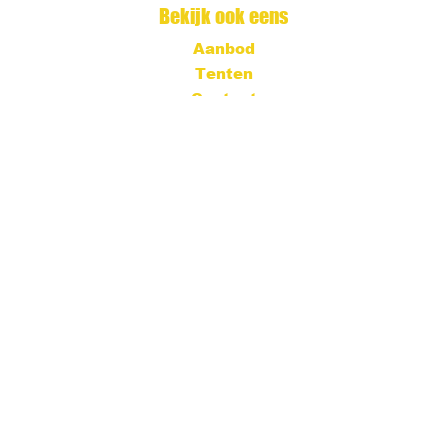
Bekijk ook eens
Aanbod
Tenten
Contact
Contact informatie
T: 079 20 33 215
E: info@feesttent.nu
©Feesttent.nu 2022
Website gemaakt door: Meertens Media