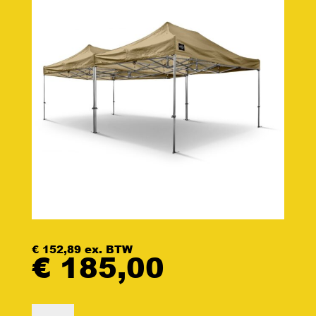
€
152,89
ex. BTW
€
185,00
Easy-