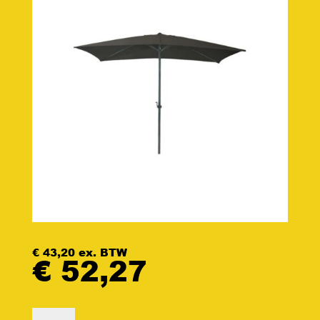
€
43,20
ex. BTW
€
52,27
Parasol