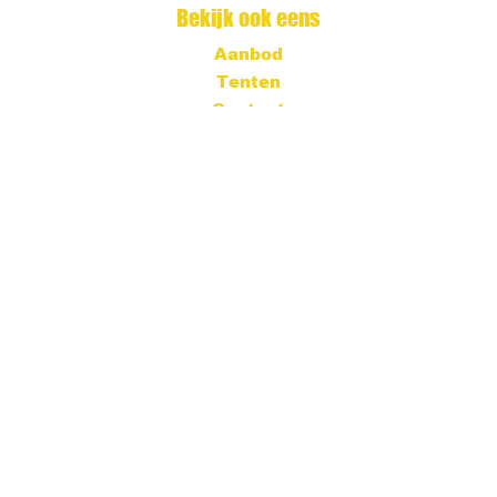
Bekijk ook eens
Aanbod
Tenten
Contact
Contact informatie
T: 079 20 33 215
E: info@feesttent.nu
©Feesttent.nu 2022
Website gemaakt door: Meertens Media